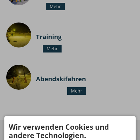
Mehr
Training
Mehr
Abendskifahren
Mehr
Wir verwenden Cookies und
STINESSER LIFTE FISCHEN
SKISCHULE HAUBER
FISCHEN
andere Technologien.
Markus Jörg
Anette Schmied