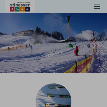
Willkommen
Aktuelles
Skifahren
Rodeln
Essen
Preise
Service