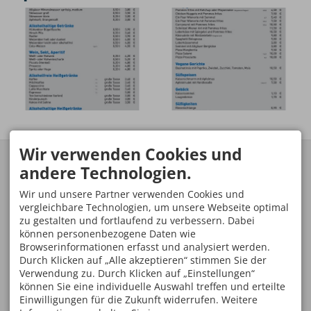
Preise
Service
Wir verwenden Cookies und
STINESSER LIFTE FISCHEN
SKISCHULE HAUBER
FISCHEN
andere Technologien.
Markus Jörg
Anette Schmied
Telefon: 08326 385548
Wir und unsere Partner verwenden Cookies und
Mobil: 0171 9353792
Telefon: 08386 991082
vergleichbare Technologien, um unsere Webseite optimal
Mobil: 0171 1866903
zu gestalten und fortlaufend zu verbessern. Dabei
www.sport-
können personenbezogene Daten wie
hauber.de/standort-
fischen
Browserinformationen erfasst und analysiert werden.
Durch Klicken auf „Alle akzeptieren“ stimmen Sie der
ÖFFNUNGSZEITEN
Zutritt auf die Pisten nach
Verwendung zu. Durch Klicken auf „Einstellungen“
Betriebsschluß nicht
Saison von 25.12.25 -
können Sie eine individuelle Auswahl treffen und erteilte
gestattet!
08.03.26
Einwilligungen für die Zukunft widerrufen. Weitere
Wir bitten um Verständnis,
täglich von 8:30 bis 16:00